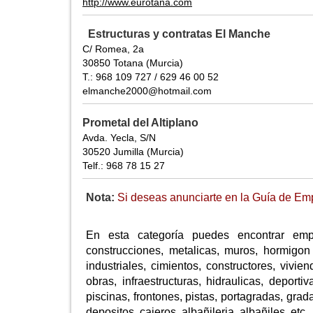
http://www.eurotana.com
Estructuras y contratas El Manche
C/ Romea, 2a
30850 Totana (Murcia)
T.: 968 109 727 / 629 46 00 52
elmanche2000@hotmail.com
Prometal del Altiplano
Avda. Yecla, S/N
30520 Jumilla (Murcia)
Telf.: 968 78 15 27
Nota:
Si deseas anunciarte en la Guía de Emp
En esta categoría puedes encontrar empr
construcciones, metalicas, muros, hormigon 
industriales, cimientos, constructores, vivien
obras, infraestructuras, hidraulicas, deporti
piscinas, frontones, pistas, portagradas, gra
depositos, cajeros, albañileria, albañiles, etc.