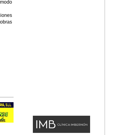
l modo
ciones
 obras