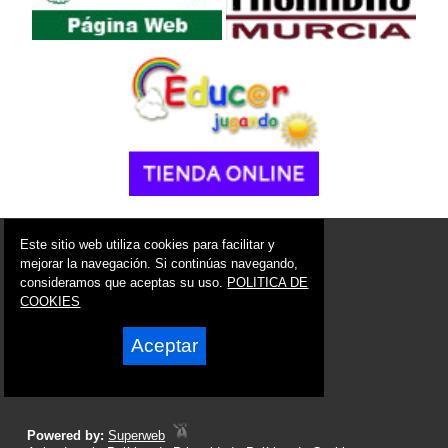
© 2006 - 2026 Portal de La Unión Noticias
Este sitio web utiliza cookies para facilitar y
info@portaldelaunion.es
mejorar la navegación. Si continúas navegando,
consideramos que aceptas su uso.
POLITICA DE
Síguenos en:
COOKIES
Aceptar
Powered by:
Superweb