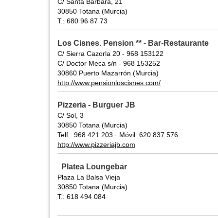
C/ Santa Bárbara, 21
30850 Totana (Murcia)
T.: 680 96 87 73
Los Cisnes. Pension ** - Bar-Restaurante
C/ Sierra Cazorla 20 - 968 153122
C/ Doctor Meca s/n - 968 153252
30860 Puerto Mazarrón (Murcia)
http://www.pensionloscisnes.com/
Pizzeria - Burguer JB
C/ Sol, 3
30850 Totana (Murcia)
Telf.: 968 421 203 · Móvil: 620 837 576
http://www.pizzeriajb.com
Platea Loungebar
Plaza La Balsa Vieja
30850 Totana (Murcia)
T.: 618 494 084