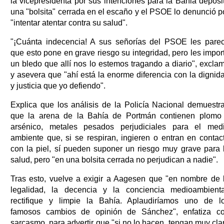
la vicepresidenta por sus intenciones para la Bahia deposi
una "bolsita" cerrada en el escaño y el PSOE lo denunció p
"intentar atentar contra su salud".
"¡Cuánta indecencia! A sus señorías del PSOE les pare
que esto pone en grave riesgo su integridad, pero les impor
un bledo que allí nos lo estemos tragando a diario", excla
y asevera que "ahí está la enorme diferencia con la dignid
y justicia que yo defiendo".
Explica que los análisis de la Policía Nacional demuestr
que la arena de la Bahía de Portmán contienen plomo
arsénico, metales pesados perjudiciales para el med
ambiente que, si se respiran, ingieren o entran en contac
con la piel, sí pueden suponer un riesgo muy grave para 
salud, pero "en una bolsita cerrada no perjudican a nadie".
Tras esto, vuelve a exigir a Aagesen que "en nombre de 
legalidad, la decencia y la conciencia medioambienta
rectifique y limpie la Bahía. Aplaudiríamos uno de l
famosos cambios de opinión de Sánchez", enfatiza c
sarcasmo, para advertir que "si no lo hacen, tengan muy cla