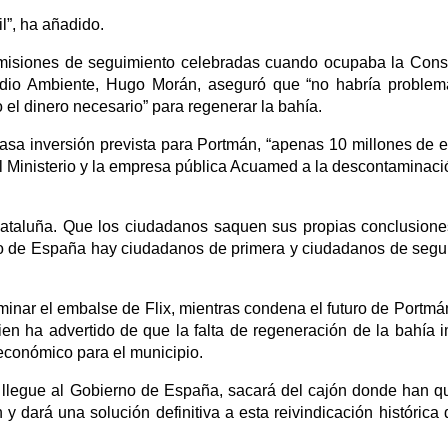
l”, ha añadido.
omisiones de seguimiento celebradas cuando ocupaba la Cons
edio Ambiente, Hugo Morán, aseguró que “no habría proble
o el dinero necesario” para regenerar la bahía.
a inversión prevista para Portmán, “apenas 10 millones de e
l Ministerio y la empresa pública Acuamed a la descontaminaci
Cataluña. Que los ciudadanos saquen sus propias conclusione
no de España hay ciudadanos de primera y ciudadanos de seg
aminar el embalse de Flix, mientras condena el futuro de Portmá
ien ha advertido de que la falta de regeneración de la bahía 
y económico para el municipio.
llegue al Gobierno de España, sacará del cajón donde han q
 y dará una solución definitiva a esta reivindicación histórica 