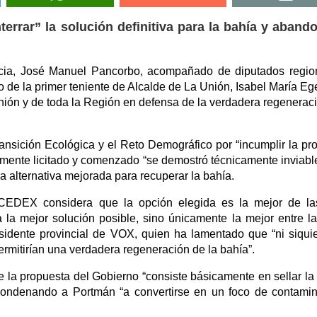
errar” la solución definitiva para la bahía y aband
cia, José Manuel Pancorbo, acompañado de diputados regio
 de la primer teniente de Alcalde de La Unión, Isabel María Eg
nión y de toda la Región en defensa de la verdadera regenerac
Transición Ecológica y el Reto Demográfico por “incumplir la p
lmente licitado y comenzado “se demostró técnicamente inviable
a alternativa mejorada para recuperar la bahía.
 CEDEX considera que la opción elegida es la mejor de la
a mejor solución posible, sino únicamente la mejor entre la
residente provincial de VOX, quien ha lamentado que “ni siqui
rmitirían una verdadera regeneración de la bahía”.
 la propuesta del Gobierno “consiste básicamente en sellar la
, condenando a Portmán “a convertirse en un foco de contami