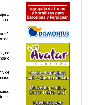
ejería
mas de
uros”,
ón del
s”, ha
unda o
n y de
impide
uerido
de los