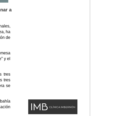
onar a
nales,
ea, ha
ión de
romesa
” y el
s tres
s tres
era se
 bahía
nación