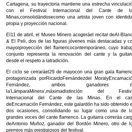
Cartagena, su trayectoria mantiene una estrecha vinculaci
con el Festival Internacional del Cante de l
Minas,consolidándosecomo una artista joven con identid
propia y proyección nacional.
El11 de abril, el Museo Minero acogeráel recital deAl-Blan
& El Peli, dos de las figuras jóvenes más destacadas y c
mayorproyección del flamencocontemporáneo, cuyo traba
conjunto representa la renovación del cante y la guitar
desde el respeto a latradición.
El ciclo se cerraráel29 de mayocon una gran gala flamen
protagonizada porRicardoFernándezdel MoralyEncarnaci
Fernández, ambos ganadores d
la'LámparaMinera',máximadistinción del Festiv
Internacional del Cante de las Minas. En el ca
deEncarnación Fernández, este galardón ha sido obtenido 
dos ocasiones, consolidando su lugar como una de l
grandes voces del cante flamenco. La guitarra correráa car
deAntonio Muñoz, ganador del Bordón Minero, otro de l
premios más prestigiosos del festival.