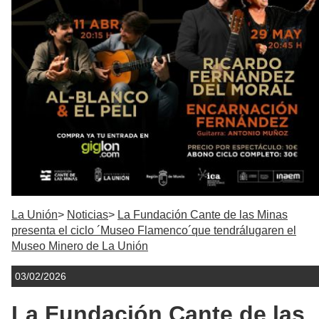
La Unión
Noticias
La Fundación Cante de las Minas
presenta el ciclo ´Museo Flamenco´que tendrálugaren el
Museo Minero de La Unión
03/02/2026
La Fundación Cante de las