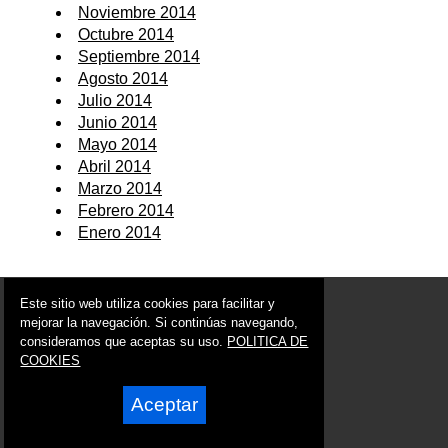
Noviembre 2014
Octubre 2014
Septiembre 2014
Agosto 2014
Julio 2014
Junio 2014
Mayo 2014
Abril 2014
Marzo 2014
Febrero 2014
Enero 2014
© 2006 - 2026 Portal de La Unión Noticias
Este sitio web utiliza cookies para facilitar y
info@portaldelaunion.es
mejorar la navegación. Si continúas navegando,
consideramos que aceptas su uso.
POLITICA DE
Síguenos en:
COOKIES
Aceptar