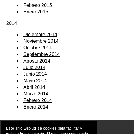
Febrero 2015
Enero 2015
2014
Diciembre 2014
Noviembre 2014
Octubre 2014
Septiembre 2014
Agosto 2014
Julio 2014
Junio 2014
Mayo 2014
Abril 2014
Marzo 2014
Febrero 2014
Enero 2014
© 2006 - 2026 Portal de La Unión Noticias
Este sitio web utiliza cookies para facilitar y
info@portaldelaunion.es
mejorar la navegación. Si continúas navegando,