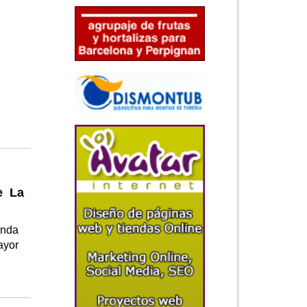
e La
onda
ayor