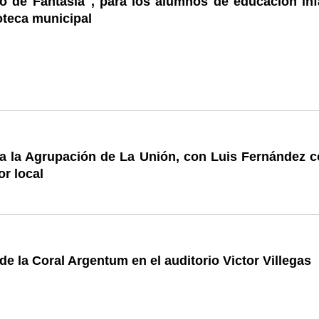
 de Fantasia", para los alumnos de educación infa
ioteca municipal
da la Agrupación de La Unión, con Luis Fernández 
r local
de la Coral Argentum en el auditorio Victor Villegas