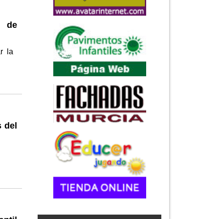
a de
r la
 del